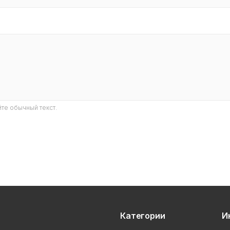
те обычный текст.
Категории
И