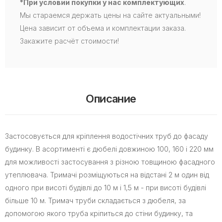
*При условии покупки у нас комплектующих
.
Мы стараемся держать цены на сайте актуальными!
Цена зависит от объема и комплектации заказа.
Закажите расчёт стоимости!
Описание
Застосовується для кріплення водостічних труб до фасаду
будинку. В асортименті є дюбелі довжиною 100, 160 і 220 мм
для можливості застосування з різною товщиною фасадного
утеплювача. Тримачі розміщуються на відстані 2 м один від
одного при висоті будівлі до 10 м і 1,5 м - при висоті будівлі
більше 10 м. Тримач труби складається з дюбеля, за
допомогою якого труба кріпиться до стіни будинку, та