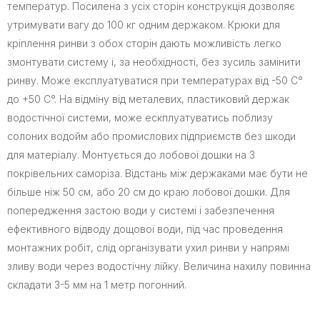
температур. Посилена з усіх сторін конструкція дозволяє
утримувати вагу до 100 кг одним держаком. Крюки для
кріплення ринви з обох сторін дають можливість легко
змонтувати систему і, за необхідності, без зусиль замінити
ринву. Може експлуатуватися при температурах від -50 С°
до +50 С°. На відміну від металевих, пластиковий держак
водостічної системи, може ескплуатуватись поблизу
солоних водойм або промислових підприємств без шкоди
для матеріалу. Монтується до лобової дошки на 3
покрівельних саморіза. Відстань між держаками має бути не
більше ніж 50 см, або 20 см до краю лобової дошки. Для
попередження застою води у системі і забезпечення
ефективного відводу дощової води, під час проведення
монтажних робіт, слід організувати ухил ринви у напрямі
зливу води через водостічну лійку. Величина нахилу повинна
складати 3-5 мм на 1 метр погонний.