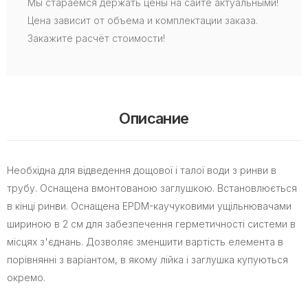
Мы стараемся держать цены на сайте актуальными!
Цена зависит от объема и комплектации заказа.
Закажите расчёт стоимости!
Описание
Необхідна для відведення дощової і талої води з ринви в
трубу. Оснащена вмонтованою заглушкою. Встановлюється
в кінці ринви. Оснащена EPDM-каучуковими ущільнювачами
шириною в 2 см для забезпечення герметичності системи в
місцях з'єднань. Дозволяє зменшити вартість елемента в
порівнянні з варіантом, в якому лійка і заглушка купуються
окремо.