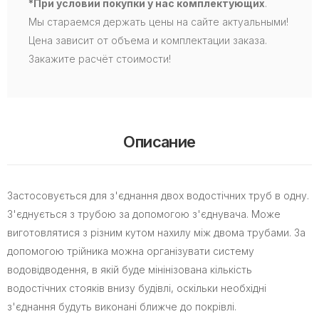
*При условии покупки у нас комплектующих
.
Мы стараемся держать цены на сайте актуальными!
Цена зависит от объема и комплектации заказа.
Закажите расчёт стоимости!
Описание
Застосовується для з'єднання двох водостічних труб в одну.
З'єднується з трубою за допомогою з'єднувача. Може
виготовлятися з різним кутом нахилу між двома трубами. За
допомогою трійника можна організувати систему
водовідводення, в якій буде мінінізована кількість
водостічних стояків внизу будівлі, оскільки необхідні
з'єднання будуть виконані ближче до покрівлі.