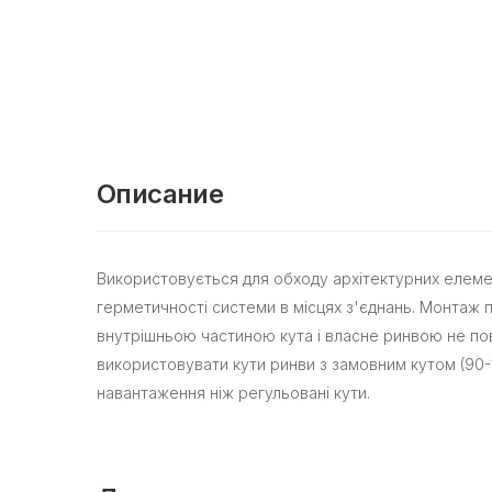
Описание
Використовується для обходу архітектурних елеме
герметичності системи в місцях з'єднань. Монтаж 
внутрішньою частиною кута і власне ринвою не пов
використовувати кути ринви з замовним кутом (90-1
навантаження ніж регульовані кути.