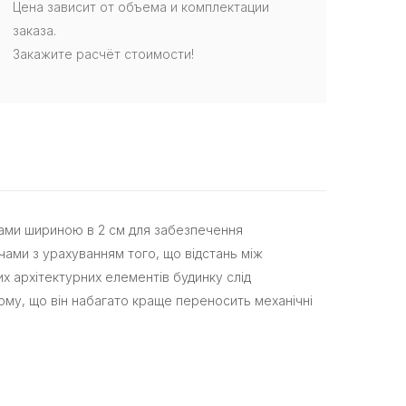
Цена зависит от объема и комплектации
заказа.
Закажите расчёт стоимости!
чами шириною в 2 см для забезпечення
чами з урахуванням того, що відстань між
х архітектурних елементів будинку слід
ому, що він набагато краще переносить механічні