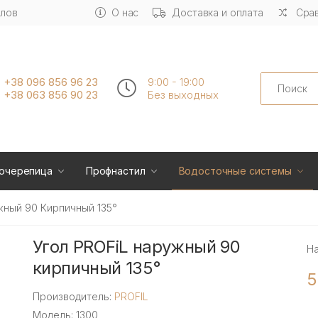
алов
О нас
Доставка и оплата
Срав
Search
+38 096 856 96 23
9:00 - 19:00
+38 063 856 90 23
Без выходных
очерепица
Профнастил
Водосточные системы
жный 90 Кирпичный 135°
Угол PROFiL наружный 90
Н
кирпичный 135°
5
Производитель:
PROFIL
Модель: 1300