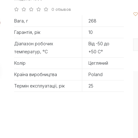
0 отзывов
Вага, г
268
Гарантія, рік
10
Діапазон робочих
Від -50 до
температур, °С
+50 С°
Колір
Цегляний
Країна виробництва
Poland
Термін експлуатації, рік
25