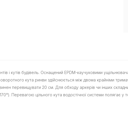
нтів і кутів будівель. Оснащений EPDM-каучуковими ущільнюва
поворотного кута ринви здійснюється між двома крайніми трима
инен перевищувати 20 см. Для обходу аркерів чи інших складни
70°). Перевагою цільного кута водостічної системи полягає у т