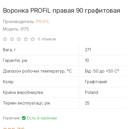
Воронка PROFiL правая 90 графитовая
Производитель:
PROFIL
Модель: 9175
0 отзывов
Вага, г
271
Гарантія, рік
10
Діапазон робочих температур, °С
Від -50 до +50 С°
Колір
Графітовий
Країна виробництва
Poland
Термін експлуатації, рік
25
Наличие:
Есть в наличии