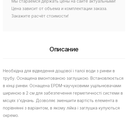
Мы стараемся держать цены на сайте актуальными!
Цена зависит от объема и комплектации заказа.
Закажите расчёт стоимости!
Описание
Необхідна для відведення дощової і талої води з ринви в
трубу. Оснащена вмонтованою заглушкою. Встановлюється
в кінці ринви. Оснащена EPDM-каучуковими ущільнювачами
шириною в 2 см для забезпечення герметичності системи в
місцях з'єднань. Дозволяє зменшити вартість елемента в
порівнянні з варіантом, в якому лійка і заглушка купуються
окремо.