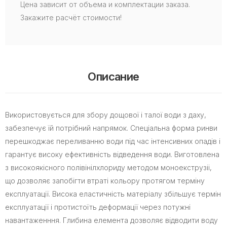
Цена зависит от объема и комплектации заказа.
Закажите расчёт стоимости!
Описание
Використовується для збору дощової і талої води з даху,
забезпечує їй потрібний напрямок. Спеціальна форма ринви
перешкоджає переливанню води під час інтенсивних опадів і
гарантує високу ефективність відведення води. Виготовлена
з високоякісного полівінілхлориду методом моноекструзіі,
що дозволяє запобігти втраті кольору протягом терміну
експлуатації. Висока еластичність матеріалу збільшує термін
експлуатації і протистоїть деформації через потужні
навантаженння. Глибина елемента дозволяє відводити воду