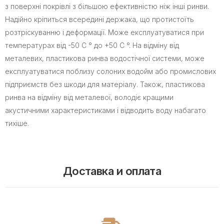
з поверхні покрівлі з більшою ефективністю ніж інші ринви.
Надійно кріпиться всередині держака, що протистоїть
розтріскуванню і деформації. Може експлуатуватися при
температурах від -50 С ° до +50 С °. На відміну від
металевих, пластикова ринва водостічної системи, може
експлуатуватися поблизу солоних водойм або промислових
підприємств без шкоди для матеріалу. Також, пластикова
ринва на відміну від металевої, володіє кращими
акустичними характеристиками і відводить воду набагато
тихіше.
Доставка и оплата