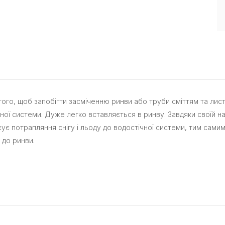
того, щоб запобігти засміченню ринви або труби сміттям та лист
чної системи. Дуже легко вставляється в ринву. Завдяки своїй н
ує потрапляння снігу і льоду до водостічної системи, тим сами
 до ринви.