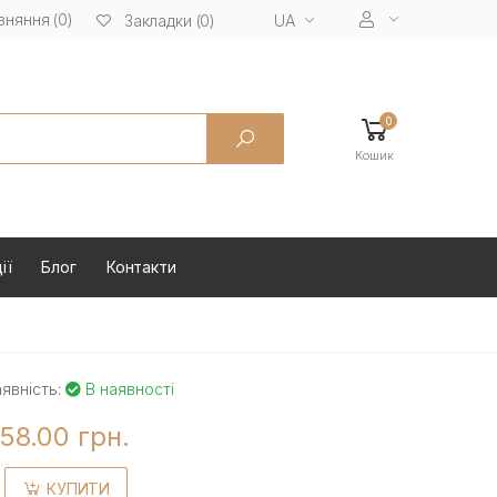
вняння (0)
UA
Закладки (0)
0
Кошик
ії
Блог
Контакти
явність:
В наявності
58.00 грн.
КУПИТИ