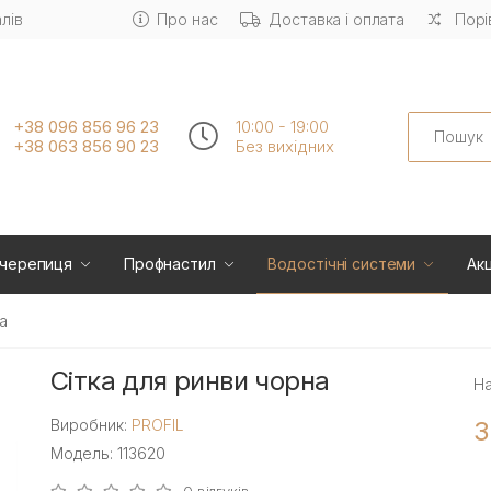
лів
Про нас
Доставка і оплата
Порі
Search
+38 096 856 96 23
10:00 - 19:00
+38 063 856 90 23
Без вихiдних
черепиця
Профнастил
Водостічні системи
Акц
а
Сітка для ринви чорна
На
Виробник:
PROFIL
3
Модель: 113620
0 відгуків