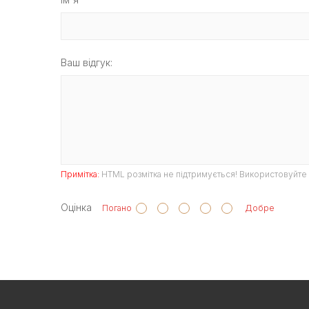
Ваш відгук:
Примітка:
HTML розмітка не підтримується! Використовуйте 
Оцінка
Погано
Добре