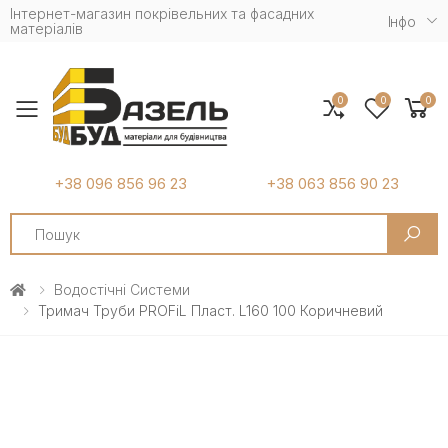
Інтернет-магазин покрівельних та фасадних
Iнфо
матеріалів
0
0
0
Toggle mobile menu
+38 096 856 96 23
+38 063 856 90 23
Search
Водостічні Системи
Тримач Труби PROFiL Пласт. L160 100 Коричневий