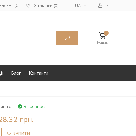
вняння (0)
UA
Закладки (0)
0
Кошик
ії
Блог
Контакти
явність:
В наявності
28.32 грн.
КУПИТИ