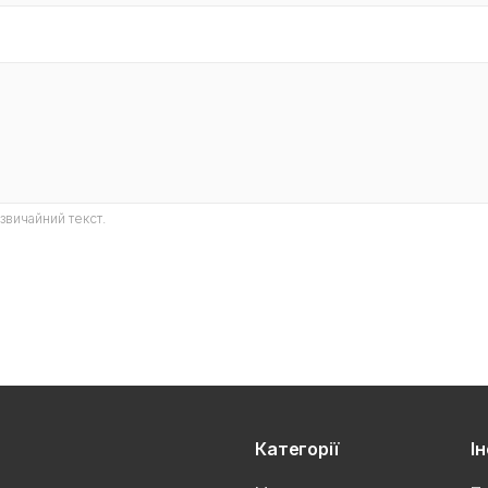
звичайний текст.
Категорії
І