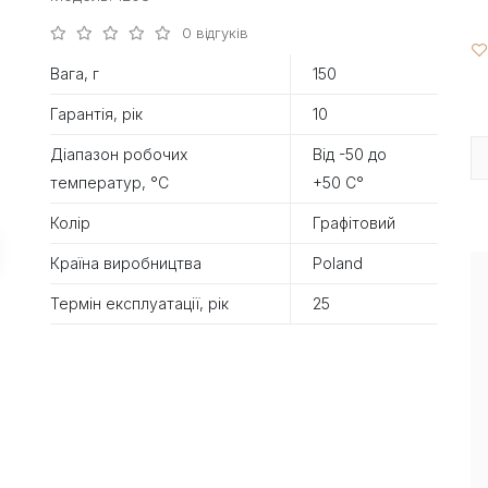
0 відгуків
Вага, г
150
Гарантія, рік
10
Діапазон робочих
Від -50 до
температур, °С
+50 С°
Колір
Графітовий
Країна виробництва
Poland
Термін експлуатації, рік
25