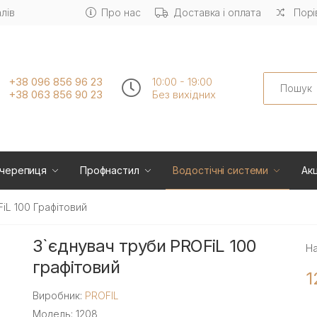
лів
Про нас
Доставка і оплата
Порі
Search
+38 096 856 96 23
10:00 - 19:00
+38 063 856 90 23
Без вихiдних
черепиця
Профнастил
Водостічні системи
Акц
iL 100 Графітовий
З`єднувач труби PROFiL 100
На
графітовий
1
Виробник:
PROFIL
Модель: 1208