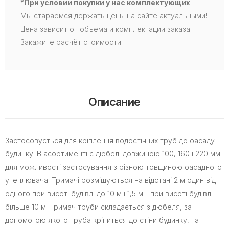
*При условии покупки у нас комплектующих
.
Мы стараемся держать цены на сайте актуальными!
Цена зависит от объема и комплектации заказа.
Закажите расчёт стоимости!
Описание
Застосовується для кріплення водостічних труб до фасаду
будинку. В асортименті є дюбелі довжиною 100, 160 і 220 мм
для можливості застосування з різною товщиною фасадного
утеплювача. Тримачі розміщуються на відстані 2 м один від
одного при висоті будівлі до 10 м і 1,5 м - при висоті будівлі
більше 10 м. Тримач труби складається з дюбеля, за
допомогою якого труба кріпиться до стіни будинку, та