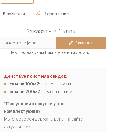
В закладки
В сравнение
Заказать в 1 клик
Заказать
Мы перезвоним Вам и уточним детали
Действует система скидок:
свыше 100м2
: - 4
грн на кв.м.
свыше 200м2
: - 8 грн на кв.м.
*При условии покупки у нас
комплектующих
.
Мы стараемся держать цены на сайте
актуальными!