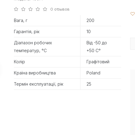
0 отзывов
Вага, г
200
Гарантія, рік
10
Діапазон робочих
Від -50 до
температур, °С
+50 С°
Колір
Графітовий
Країна виробництва
Poland
Термін експлуатації, рік
25