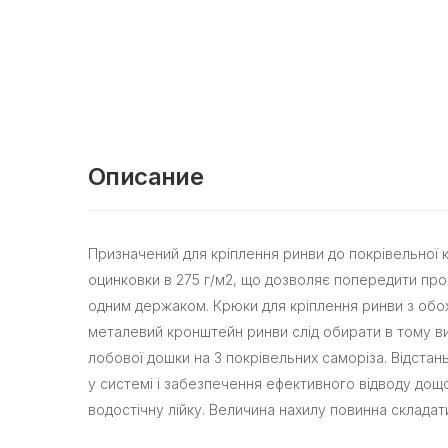
Описание
Призначений для кріплення ринви до покрівельної к
оцинковки в 275 г/м2, що дозволяє попередити проя
одним держаком. Крюки для кріплення ринви з обох 
металевий кронштейн ринви слід обирати в тому в
лобової дошки на 3 покрівельних саморіза. Відста
у системі і забезпечення ефективного відводу дощо
водостічну лійку. Величина нахилу повинна складати