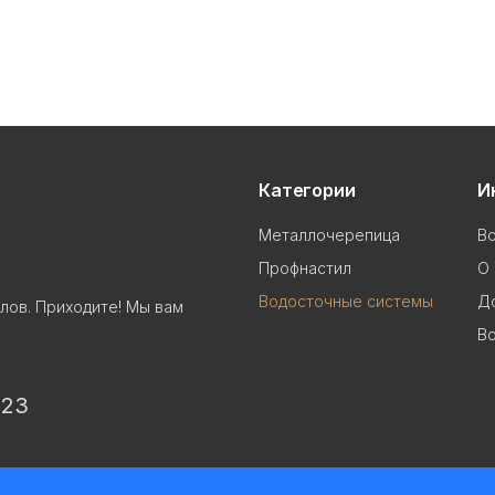
Категории
И
Металлочерепица
В
Профнастил
О 
Водосточные системы
До
лов. Приходите! Мы вам
Во
 23