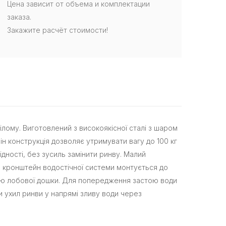
Цена зависит от объема и комплектации
заказа.
Закажите расчёт стоимости!
ілому. Виготовлений з високоякісної сталі з шаром
ін конструкція дозволяє утримувати вагу до 100 кг
дності, без зусиль замінити ринву. Малий
й кронштейн водостічної системи монтується до
краю лобової дошки. Для попередження застою води
и ухил ринви у напрямі зливу води через