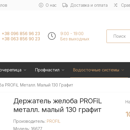
алов
О нас
Доставка и оплата
Срав
Search
+38 096 856 96 23
9:00 - 19:00
+38 063 856 90 23
Без выходных
очерепица
Профнастил
Водосточные системы
 PROFiL Металл. Малый 130 Графит
Держатель желоба PROFiL
Н
металл. малый 130 графит
1
Производитель:
PROFIL
Модель: 16677