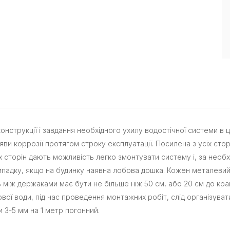
онструкції і завдання необхідного ухилу водостічної системи в ц
ви коррозії протягом строку експлуатації. Посилена з усіх стор
сторін дають можливість легко змонтувати систему і, за необхі
ипадку, якщо на будинку наявна лобова дошка. Кожен металеви
нь між держаками має бути не більше ніж 50 см, або 20 см до 
вої води, під час проведення монтажних робіт, слід організуват
 3-5 мм на 1 метр погонний.