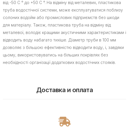
від -50 С ° до +50 С °. На відміну від металевих, пластикова
труба водостічної системи, може експлуатуватися поблизу
солоних водойм або промислових підприємств без шкоди
для матеріалу. Також, пластикова труба на відміну від
металевої, володіє кращими акустичними характеристиками і
відводить воду набагато тихіше. Діаметр труби в 100 мм
дозволяє з більшою ефективністю відводити воду, і, завдяки
цьому, використовуватись на більших покрівлях без
необхідності організації додаткових водостічних стояків.
Доставка и оплата