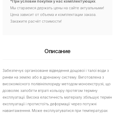
*При условии покупки у нас комплектующих
.
Мы стараемся держать цены на сайте актуальными!
Цена зависит от объема и комплектации заказа.
Закажите расчёт стоимости!
Описание
Забезпечує організоване відведення дощової і талої води з
ринви на землю або в дренажну систему. Виготовлена з
високоякісного полівінілхлориду методом моноекструзіі, що
дозволяє запобігти втраті кольору протягом терміну
експлуатації. Висока еластичність матеріалу збільшує термін
експлуатації і протистоїть деформації через потужні
навантаженння. Може експлуатуватися при температурах