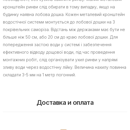
кронштейн ринви слід обирати в тому випадку, якщо на
будинку наявна лобова дошка. Кожен металевий кронштейн
водостічної системи монтується до лобової дошки на 3
покрівельних саморіза. Відстань між держаками має бути не
більше ніж 50 см, або 20 см до краю лобової дошки. Для
попередження застою води у системі і забезпечення
ефективного відводу дощової води, під час проведення
монтажних робіт, слід організувати ухил ринви у напрямі
зливу води через водостічну лійку. Величина нахилу повинна
складати 3-5 мм на 1 метр погонний.
Доставка и оплата