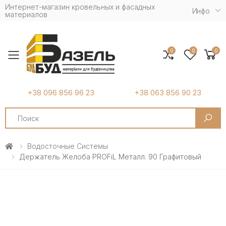
Интернет-магазин кровельных и фасадных
Инфо
материалов
0
0
0
Toggle mobile menu
+38 096 856 96 23
+38 063 856 90 23
Search
Водосточные Системы
Держатель Желоба PROFiL Металл. 90 Графитовый