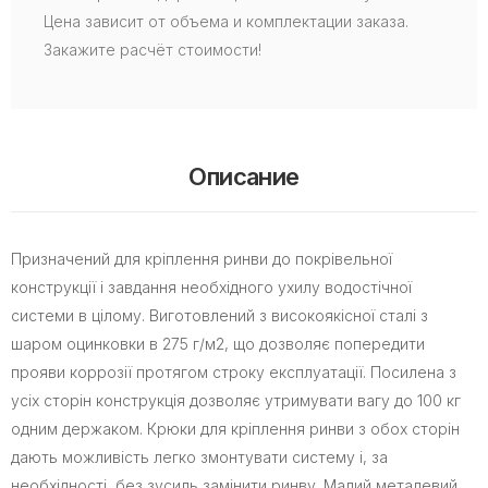
Цена зависит от объема и комплектации заказа.
Закажите расчёт стоимости!
Описание
Призначений для кріплення ринви до покрівельної
конструкції і завдання необхідного ухилу водостічної
системи в цілому. Виготовлений з високоякісної сталі з
шаром оцинковки в 275 г/м2, що дозволяє попередити
прояви коррозії протягом строку експлуатації. Посилена з
усіх сторін конструкція дозволяє утримувати вагу до 100 кг
одним держаком. Крюки для кріплення ринви з обох сторін
дають можливість легко змонтувати систему і, за
необхідності, без зусиль замінити ринву. Малий металевий